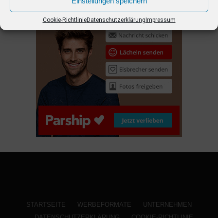
Einstellungen speichern
ANZEIGE
Cookie-Richtlinie
Datenschutzerklärung
Impressum
STARTSEITE
WERBEFORMATE
UNTERNEHMEN
DATENSCHUTZERKLÄRUNG
COOKIE-RICHTLINIE