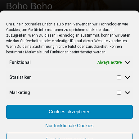
Boho Boho
FASHION
Um Dir ein optimales Erlebnis zu bieten, verwenden wir Technologien wie
Cookies, um Geräteinformationen zu speichern und/oder darauf
zuzugreifen. Wenn Du diesen Technologien zustimmst, können wir Daten
wie das Surfverhalten oder eindeutige IDs auf dieser Website verarbeiten.
Wenn Du deine Zustimmung nicht erteilst oder zurückziehst, können
bestimmte Merkmale und Funktionen beeinträchtigt werden.
Funktional
Always active
Warning
: Undefined variable $category_id in
/www/wwwroot/pagina.de/wp-content/themes/zox-
news/sidebar.php
on line
8
Statistiken
Entdecke die neuesten Modetrends von den Laufstegen der
Welt direkt in dein Wohnzimmer geliefert. In Videos, Bildern
und Textform berichtet unsere Redaktion hier.
Marketing
EMPFOHLEN
Cookies akzeptieren
STARS
4 years ago
Barbara Schöneberger Moderatorin
von “Verstehen Sie Spaß?”
Nur funktionale Cookies