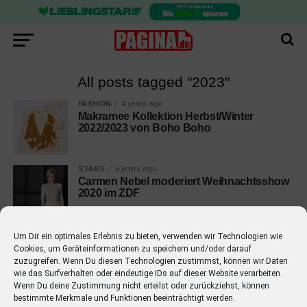
All posts tagged "2023"
FASHION
4 years ago
Makramee Kollektion Herbst/Winter
2022/2023 von Boho Boho
STARS
6 years ago
Carmen Nebel moderiert Weihnachtsshow
2020 im ZDF
Um Dir ein optimales Erlebnis zu bieten, verwenden wir Technologien wie
Cookies, um Geräteinformationen zu speichern und/oder darauf
zuzugreifen. Wenn Du diesen Technologien zustimmst, können wir Daten
wie das Surfverhalten oder eindeutige IDs auf dieser Website verarbeiten.
EMPFOHLEN
Wenn Du deine Zustimmung nicht erteilst oder zurückziehst, können
bestimmte Merkmale und Funktionen beeinträchtigt werden.