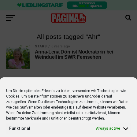
All posts tagged "Ahr"
STARS
6 years ago
Anna-Lena Dörr ist Moderatorin bei
Weinduell im SWR Fernsehen
Um Dir ein optimales Erlebnis zu bieten, verwenden wir Technologien wie
Cookies, um Geräteinformationen zu speichern und/oder darauf
EMPFOHLEN
zuzugreifen. Wenn Du diesen Technologien zustimmst, können wir Daten
wie das Surfverhalten oder eindeutige IDs auf dieser Website verarbeiten.
STARS
4 years ago
Barbara Schöneberger Moderatorin
Wenn Du deine Zustimmung nicht erteilst oder zurückziehst, können
bestimmte Merkmale und Funktionen beeinträchtigt werden.
von “Verstehen Sie Spaß?”
Funktional
Always active