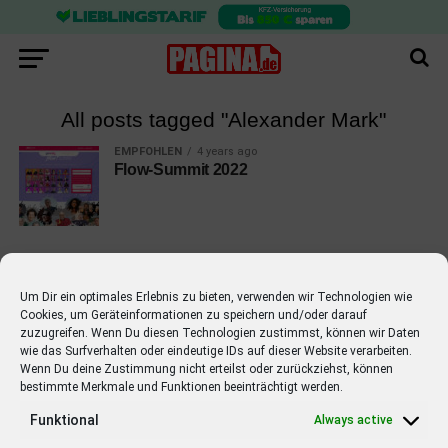
All posts tagged "Alexander Mark"
EMPFOHLEN
4 years ago
Flow-Summit 2022
Um Dir ein optimales Erlebnis zu bieten, verwenden wir Technologien wie
Cookies, um Geräteinformationen zu speichern und/oder darauf
EMPFOHLEN
zuzugreifen. Wenn Du diesen Technologien zustimmst, können wir Daten
wie das Surfverhalten oder eindeutige IDs auf dieser Website verarbeiten.
STARS
4 years ago
Barbara Schöneberger Moderatorin
Wenn Du deine Zustimmung nicht erteilst oder zurückziehst, können
bestimmte Merkmale und Funktionen beeinträchtigt werden.
von “Verstehen Sie Spaß?”
Funktional
Always active