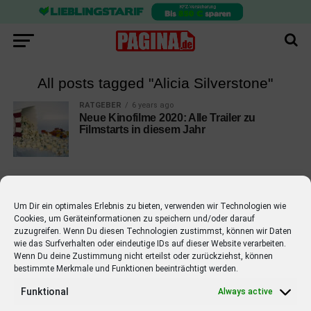
All posts tagged "Alicia Silverstone"
RATGEBER
6 years ago
Neue Kinofilme 2020: Alle Trailer zu
Filmstarts in diesem Jahr
Um Dir ein optimales Erlebnis zu bieten, verwenden wir Technologien wie
Cookies, um Geräteinformationen zu speichern und/oder darauf
EMPFOHLEN
zuzugreifen. Wenn Du diesen Technologien zustimmst, können wir Daten
wie das Surfverhalten oder eindeutige IDs auf dieser Website verarbeiten.
STARS
4 years ago
Barbara Schöneberger Moderatorin
Wenn Du deine Zustimmung nicht erteilst oder zurückziehst, können
bestimmte Merkmale und Funktionen beeinträchtigt werden.
von “Verstehen Sie Spaß?”
Funktional
Always active