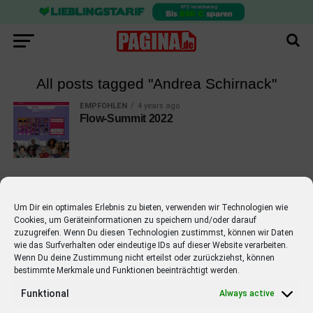
All posts tagged "Andrea Schirnack"
EMPFOHLEN
4 years ago
Flow-Summit 2022
Um Dir ein optimales Erlebnis zu bieten, verwenden wir Technologien wie
Cookies, um Geräteinformationen zu speichern und/oder darauf
EMPFOHLEN
zuzugreifen. Wenn Du diesen Technologien zustimmst, können wir Daten
wie das Surfverhalten oder eindeutige IDs auf dieser Website verarbeiten.
STARS
4 years ago
Barbara Schöneberger Moderatorin
Wenn Du deine Zustimmung nicht erteilst oder zurückziehst, können
bestimmte Merkmale und Funktionen beeinträchtigt werden.
von “Verstehen Sie Spaß?”
Funktional
Always active