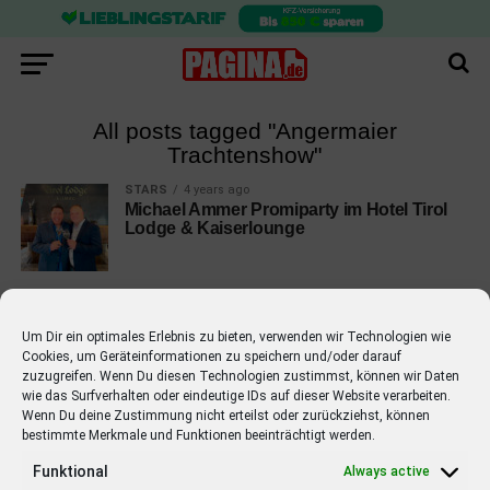
All posts tagged "Angermaier
Trachtenshow"
STARS
4 years ago
Michael Ammer Promiparty im Hotel Tirol
Lodge & Kaiserlounge
Um Dir ein optimales Erlebnis zu bieten, verwenden wir Technologien wie
Cookies, um Geräteinformationen zu speichern und/oder darauf
EMPFOHLEN
zuzugreifen. Wenn Du diesen Technologien zustimmst, können wir Daten
wie das Surfverhalten oder eindeutige IDs auf dieser Website verarbeiten.
STARS
4 years ago
Wenn Du deine Zustimmung nicht erteilst oder zurückziehst, können
Barbara Schöneberger Moderatorin
bestimmte Merkmale und Funktionen beeinträchtigt werden.
von “Verstehen Sie Spaß?”
Funktional
Always active