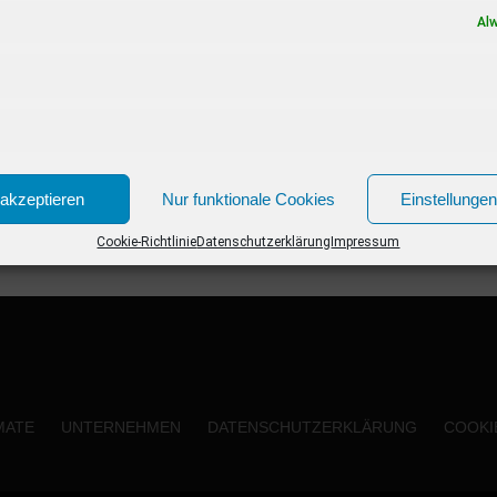
gedrehten...
Al
akzeptieren
Nur funktionale Cookies
Einstellunge
Cookie-Richtlinie
Datenschutzerklärung
Impressum
MATE
UNTERNEHMEN
DATENSCHUTZERKLÄRUNG
COOKIE