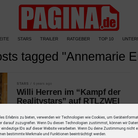
EITE
STARS
TRAILER
RATGEBER
TOP 10
UNTER
osts tagged "Annemarie Ei
STARS
6 years ago
Willi Herren im “Kampf der
Realitystars” auf RTLZWEI
Die Teilnahme von Schauspieler Willi Herren
les Erlebnis zu bieten, verwenden wir Technologien wie Cookies, um Geräteinforma
an der RTLZWEI Fernsehsendung “Kampf der
er darauf zuzugreifen. Wenn Du diesen Technologien zustimmst, können wir Daten
Realitystars” wurde offiziell bestätigt. Er tritt
r eindeutige IDs auf dieser Website verarbeiten. Wenn Du deine Zustimmung nicht er
neben anderen Promis in der auf Thailand
nen bestimmte Merkmale und Funktionen beeinträchtigt werden.