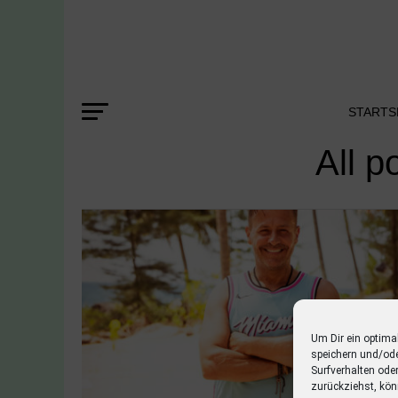
STARTS
All p
Um Dir ein optima
speichern und/od
Surfverhalten ode
zurückziehst, kön