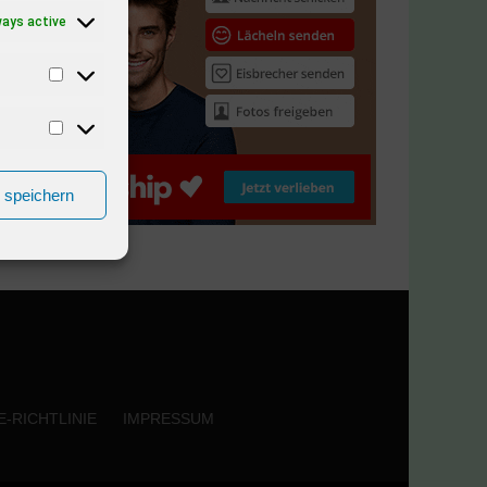
ways active
n speichern
-RICHTLINIE
IMPRESSUM