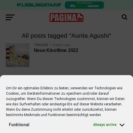
All posts tagged "Aurita Agushi"
TRAILER
4 years ago
Neue Kinofilme 2022
Um Dir ein optimales Erlebnis zu bieten, verwenden wir Technologien wie
Cookies, um Geräteinformationen zu speichern und/oder darauf
EMPFOHLEN
zuzugreifen. Wenn Du diesen Technologien zustimmst, können wir Daten
wie das Surfverhalten oder eindeutige IDs auf dieser Website verarbeiten.
STARS
4 years ago
Barbara Schöneberger Moderatorin
Wenn Du deine Zustimmung nicht erteilst oder zurückziehst, können
bestimmte Merkmale und Funktionen beeinträchtigt werden.
von “Verstehen Sie Spaß?”
Funktional
Always active