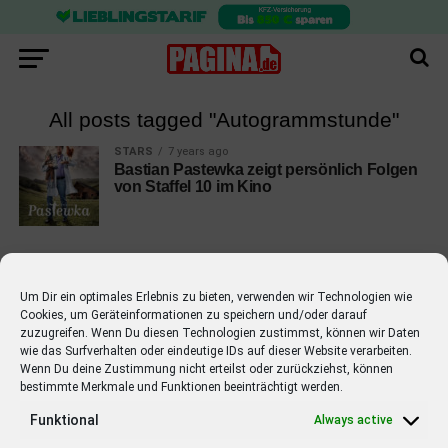
All posts tagged "Autogrammstunde"
STARS
7 years ago
Bastian Pastewka zeigt persönlich Folgen
von Staffel 10 im Kino
Um Dir ein optimales Erlebnis zu bieten, verwenden wir Technologien wie
Cookies, um Geräteinformationen zu speichern und/oder darauf
EMPFOHLEN
zuzugreifen. Wenn Du diesen Technologien zustimmst, können wir Daten
wie das Surfverhalten oder eindeutige IDs auf dieser Website verarbeiten.
STARS
4 years ago
Barbara Schöneberger Moderatorin
Wenn Du deine Zustimmung nicht erteilst oder zurückziehst, können
bestimmte Merkmale und Funktionen beeinträchtigt werden.
von “Verstehen Sie Spaß?”
Funktional
Always active