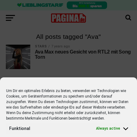
All posts tagged "Ava"
STARS
7 years ago
Ava Max neues Gesicht von RTL2 mit Song
Torn
Um Dir ein optimales Erlebnis zu bieten, verwenden wir Technologien wie
Cookies, um Geräteinformationen zu speichern und/oder darauf
EMPFOHLEN
zuzugreifen. Wenn Du diesen Technologien zustimmst, können wir Daten
wie das Surfverhalten oder eindeutige IDs auf dieser Website verarbeiten.
STARS
4 years ago
Barbara Schöneberger Moderatorin
Wenn Du deine Zustimmung nicht erteilst oder zurückziehst, können
bestimmte Merkmale und Funktionen beeinträchtigt werden.
von “Verstehen Sie Spaß?”
Funktional
Always active