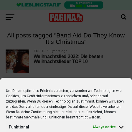
All posts tagged "Band Aid Do They Know
It’s Christmas"
TOP 10
6 years ago
Weihnachtslied 2022: Die besten
Weihnachtslieder TOP 10
Um Dir ein optimales Erlebnis zu bieten, verwenden wir Technologien wie
Cookies, um Geräteinformationen zu speichern und/oder darauf
EMPFOHLEN
zuzugreifen. Wenn Du diesen Technologien zustimmst, können wir Daten
wie das Surfverhalten oder eindeutige IDs auf dieser Website verarbeiten.
STARS
4 years ago
Wenn Du deine Zustimmung nicht erteilst oder zurückziehst, können
Barbara Schöneberger Moderatorin
bestimmte Merkmale und Funktionen beeinträchtigt werden.
von “Verstehen Sie Spaß?”
Funktional
Always active