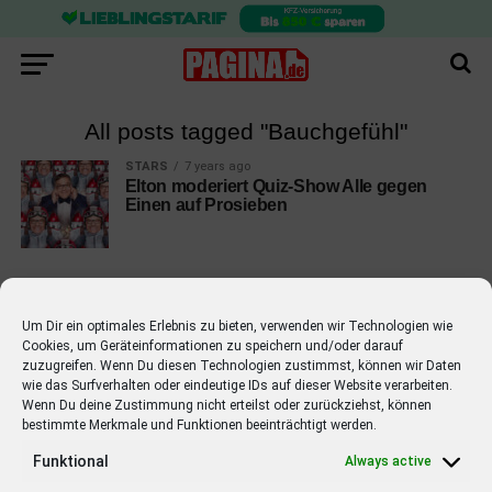
All posts tagged "Bauchgefühl"
STARS
7 years ago
Elton moderiert Quiz-Show Alle gegen
Einen auf Prosieben
Um Dir ein optimales Erlebnis zu bieten, verwenden wir Technologien wie
Cookies, um Geräteinformationen zu speichern und/oder darauf
EMPFOHLEN
zuzugreifen. Wenn Du diesen Technologien zustimmst, können wir Daten
wie das Surfverhalten oder eindeutige IDs auf dieser Website verarbeiten.
STARS
4 years ago
Barbara Schöneberger Moderatorin
Wenn Du deine Zustimmung nicht erteilst oder zurückziehst, können
bestimmte Merkmale und Funktionen beeinträchtigt werden.
von “Verstehen Sie Spaß?”
Funktional
Always active