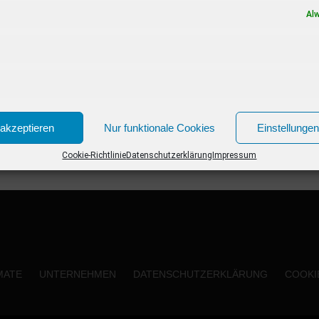
präsentiert aus den idyllischen
Al
Urlaubsregionen die Sommerausgabe der
großen SWR Samstagabendshow....
akzeptieren
Nur funktionale Cookies
Einstellunge
Cookie-Richtlinie
Datenschutzerklärung
Impressum
MATE
UNTERNEHMEN
DATENSCHUTZERKLÄRUNG
COOKIE