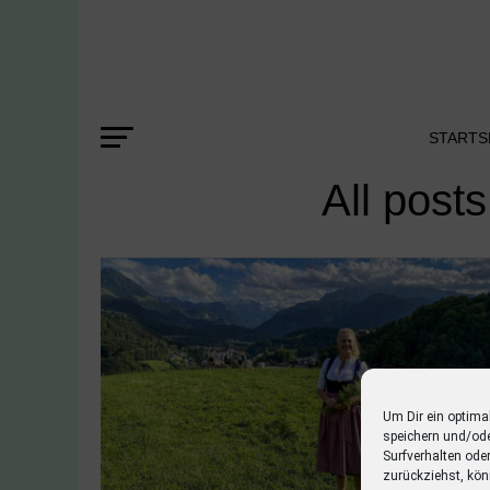
STARTS
All post
Um Dir ein optima
speichern und/od
Surfverhalten ode
zurückziehst, kön