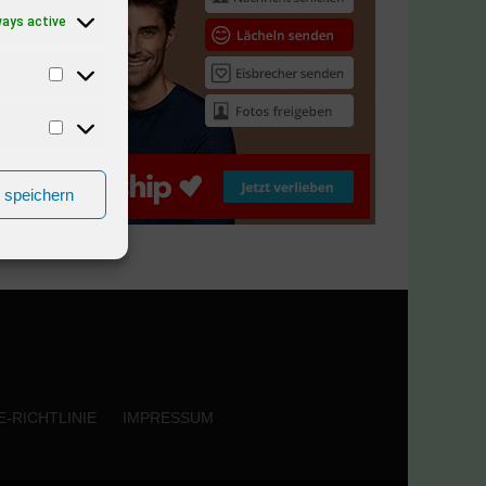
ways active
n speichern
-RICHTLINIE
IMPRESSUM