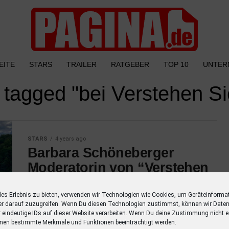
EITE
STARS
TRAILER
RATGEBER
TOP 10
UNTER
s tagged "bei Verstehen S
STARS
4 years ago
Barbara Schöneberger
Moderatorin von “Verstehen
Sie Spaß?”
les Erlebnis zu bieten, verwenden wir Technologien wie Cookies, um Geräteinforma
Barbara Schöneberger meldet sich am
er darauf zuzugreifen. Wenn Du diesen Technologien zustimmst, können wir Daten
Samstag als Moderatorin aus dem
r eindeutige IDs auf dieser Website verarbeiten. Wenn Du deine Zustimmung nicht er
nen bestimmte Merkmale und Funktionen beeinträchtigt werden.
Berchtesgadener- und Salzburger Land und