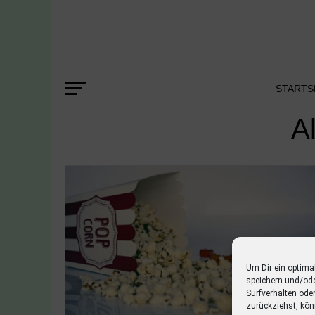
STARTS
A
Um Dir ein optima
speichern und/od
Surfverhalten ode
zurückziehst, kön