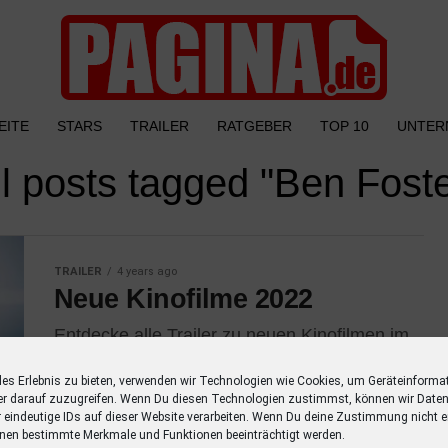
EITE
STARS
TRAILER
RATGEBER
TOP 10
UNTER
ll posts tagged "Ben Foste
TRAILER
4 years ago
Neue Kinofilme 2022
Entdecke alle Trailer zu neuen Kinofilmen im
Jahr 2022 mit einer Übersicht der
Schauspieler. Verpasse keinen Kinofilm mehr
les Erlebnis zu bieten, verwenden wir Technologien wie Cookies, um Geräteinforma
er darauf zuzugreifen. Wenn Du diesen Technologien zustimmst, können wir Daten
mit dieser Liste! Neue Kinofilme im Januar
r eindeutige IDs auf dieser Website verarbeiten. Wenn Du deine Zustimmung nicht er
2022...
nen bestimmte Merkmale und Funktionen beeinträchtigt werden.