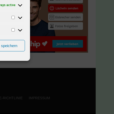
ways active
n speichern
-RICHTLINIE
IMPRESSUM