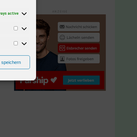
ANZEIGE
ways active
n speichern