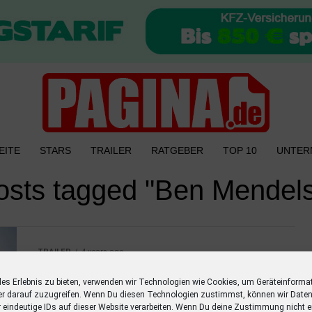
EITE
STARS
TRAILER
RATGEBER
TOP 10
UNTER
posts tagged "Ben Mendel
TRAILER
4 years ago
Neue Kinofilme 2022
les Erlebnis zu bieten, verwenden wir Technologien wie Cookies, um Geräteinforma
Entdecke alle Trailer zu neuen Kinofilmen im
er darauf zuzugreifen. Wenn Du diesen Technologien zustimmst, können wir Daten
r eindeutige IDs auf dieser Website verarbeiten. Wenn Du deine Zustimmung nicht er