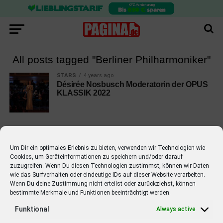
All posts tagged "Berliner Philharmoniker"
STARS
4 years ago
Désirée Nosbusch Moderatorin der OPUS
KLASSIK 2022
Um Dir ein optimales Erlebnis zu bieten, verwenden wir Technologien wie
Cookies, um Geräteinformationen zu speichern und/oder darauf
EMPFOHLEN
zuzugreifen. Wenn Du diesen Technologien zustimmst, können wir Daten
wie das Surfverhalten oder eindeutige IDs auf dieser Website verarbeiten.
STARS
4 years ago
Barbara Schöneberger Moderatorin
Wenn Du deine Zustimmung nicht erteilst oder zurückziehst, können
bestimmte Merkmale und Funktionen beeinträchtigt werden.
von “Verstehen Sie Spaß?”
Funktional
Always active