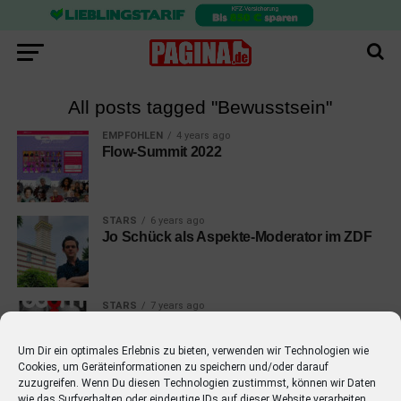
All posts tagged "Bewusstsein"
EMPFOHLEN
4 years ago
Flow-Summit 2022
STARS
6 years ago
Jo Schück als Aspekte-Moderator im ZDF
STARS
7 years ago
Lifestyle-Magazin OOOM wählt Greta
Thunberg zum inspirierendsten Menschen
der Welt 2019
Um Dir ein optimales Erlebnis zu bieten, verwenden wir Technologien wie
Cookies, um Geräteinformationen zu speichern und/oder darauf
zuzugreifen. Wenn Du diesen Technologien zustimmst, können wir Daten
wie das Surfverhalten oder eindeutige IDs auf dieser Website verarbeiten.