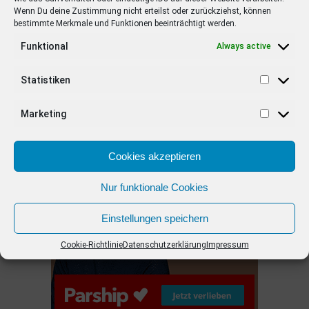
Wenn Du deine Zustimmung nicht erteilst oder zurückziehst, können
bestimmte Merkmale und Funktionen beeinträchtigt werden.
EMPFOHLEN
Funktional
Always active
STARS
4 years ago
Barbara Schöneberger Moderatorin
Statistiken
von “Verstehen Sie Spaß?”
Marketing
ANZEIGE
Cookies akzeptieren
Nur funktionale Cookies
Einstellungen speichern
Cookie-Richtlinie
Datenschutzerklärung
Impressum