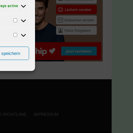
ways active
n speichern
-RICHTLINIE
IMPRESSUM