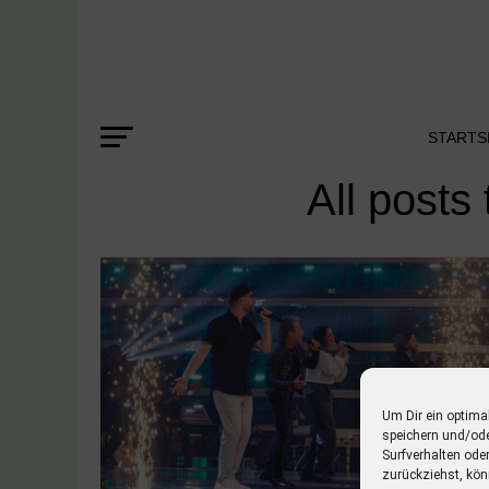
STARTS
All posts
Um Dir ein optima
speichern und/od
Surfverhalten ode
zurückziehst, kön