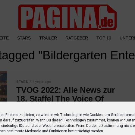
EITE
STARS
TRAILER
RATGEBER
TOP 10
UNTER
 tagged "Bildergarten Ent
STARS
4 years ago
TVOG 2022: Alle News zur
18. Staffel The Voice Of
Germany
les Erlebnis zu bieten, verwenden wir Technologien wie Cookies, um Geräteinforma
“The Voice of Germany” startet heute am
er darauf zuzugreifen. Wenn Du diesen Technologien zustimmst, können wir Daten
Donnerstag, 18. August mit der 18. Staffel
r eindeutige IDs auf dieser Website verarbeiten. Wenn Du deine Zustimmung nicht er
nen bestimmte Merkmale und Funktionen beeinträchtigt werden.
TVOG auf ProSieben neu mit Peter Maffay in