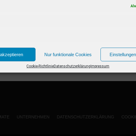
der Jury. Nur einen...
Al
akzeptieren
Nur funktionale Cookies
Einstellunge
Cookie-Richtlinie
Datenschutzerklärung
Impressum
MATE
UNTERNEHMEN
DATENSCHUTZERKLÄRUNG
COOKIE