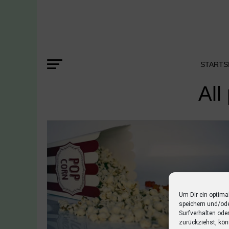
STARTS
All
Um Dir ein optima
speichern und/od
Surfverhalten ode
zurückziehst, kön