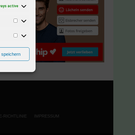
ways active
n speichern
-RICHTLINIE
IMPRESSUM