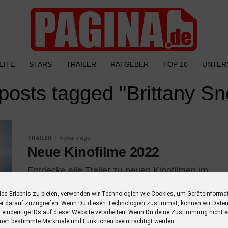
EITE
STARS
TRAILER
RATGEBER
TOP 10
UNTER
 posts tagged "Brittany S
TRAILER
4 years ago
Neue Kinofilme 2022
Entdecke alle Trailer zu neuen Kinofilmen im
Jahr 2022 mit einer Übersicht der
Schauspieler. Verpasse keinen Kinofilm mehr
les Erlebnis zu bieten, verwenden wir Technologien wie Cookies, um Geräteinforma
er darauf zuzugreifen. Wenn Du diesen Technologien zustimmst, können wir Daten
mit dieser Liste! Neue Kinofilme im Januar
r eindeutige IDs auf dieser Website verarbeiten. Wenn Du deine Zustimmung nicht er
2022...
nen bestimmte Merkmale und Funktionen beeinträchtigt werden.