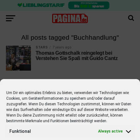
All posts tagged "Buchhandlung"
STARS
7 years ago
Thomas Gottschalk reingelegt bei
Verstehen Sie Spaß mit Guido Cantz
Um Dir ein optimales Erlebnis zu bieten, verwenden wir Technologien wie
Cookies, um Geräteinformationen zu speichern und/oder darauf
EMPFOHLEN
zuzugreifen. Wenn Du diesen Technologien zustimmst, können wir Daten
wie das Surfverhalten oder eindeutige IDs auf dieser Website verarbeiten.
STARS
4 years ago
Barbara Schöneberger Moderatorin
Wenn Du deine Zustimmung nicht erteilst oder zurückziehst, können
bestimmte Merkmale und Funktionen beeinträchtigt werden.
von “Verstehen Sie Spaß?”
Funktional
Always active