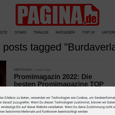
EITE
STARS
TRAILER
RATGEBER
TOP 10
UNTER
l posts tagged "Burdaverl
EMPFOHLEN
6 years ago
Promimagazin 2022: Die
besten Promimagazine TOP
10
les Erlebnis zu bieten, verwenden wir Technologien wie Cookies, um Geräteinforma
In diesem Artikel stellen wir Dir unsere TOP
er darauf zuzugreifen. Wenn Du diesen Technologien zustimmst, können wir Daten
10 der beliebtesten Promimagazine des
r eindeutige IDs auf dieser Website verarbeiten. Wenn Du deine Zustimmung nicht er
nen bestimmte Merkmale und Funktionen beeinträchtigt werden.
Jahres 2022 vor. Entdecke das beste