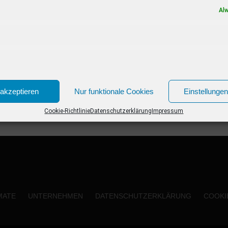
Promimagazin und erfahre, worum es darin
Al
geht....
akzeptieren
Nur funktionale Cookies
Einstellunge
Cookie-Richtlinie
Datenschutzerklärung
Impressum
MATE
UNTERNEHMEN
DATENSCHUTZERKLÄRUNG
COOKIE