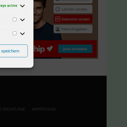
ways active
n speichern
-RICHTLINIE
IMPRESSUM