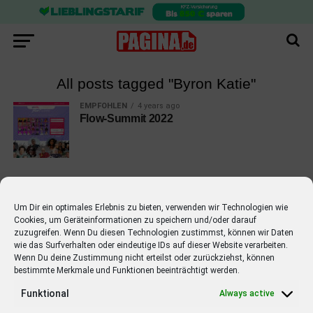
All posts tagged "Byron Katie"
EMPFOHLEN
4 years ago
Flow-Summit 2022
Um Dir ein optimales Erlebnis zu bieten, verwenden wir Technologien wie
Cookies, um Geräteinformationen zu speichern und/oder darauf
EMPFOHLEN
zuzugreifen. Wenn Du diesen Technologien zustimmst, können wir Daten
wie das Surfverhalten oder eindeutige IDs auf dieser Website verarbeiten.
STARS
4 years ago
Barbara Schöneberger Moderatorin
Wenn Du deine Zustimmung nicht erteilst oder zurückziehst, können
bestimmte Merkmale und Funktionen beeinträchtigt werden.
von “Verstehen Sie Spaß?”
Funktional
Always active