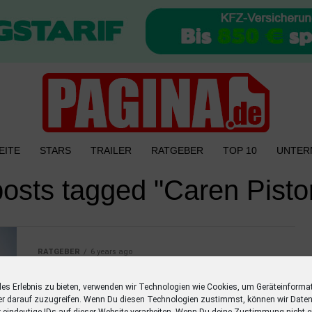
EITE
STARS
TRAILER
RATGEBER
TOP 10
UNTER
posts tagged "Caren Pisto
RATGEBER
6 years ago
Neue Kinofilme 2020: Alle
Trailer zu Filmstarts in
les Erlebnis zu bieten, verwenden wir Technologien wie Cookies, um Geräteinforma
er darauf zuzugreifen. Wenn Du diesen Technologien zustimmst, können wir Daten
diesem Jahr
r eindeutige IDs auf dieser Website verarbeiten. Wenn Du deine Zustimmung nicht er