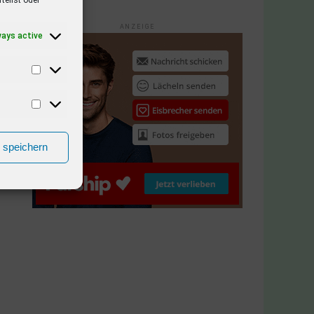
ANZEIGE
ways active
n speichern