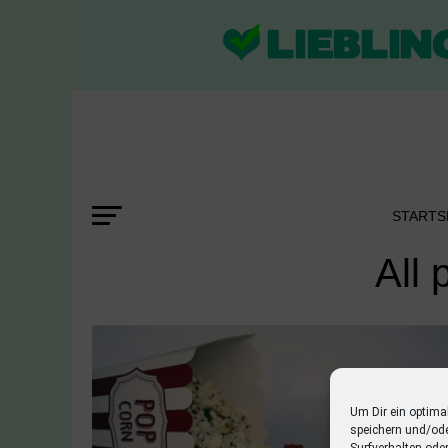
STARTS
All 
Um Dir ein optima
speichern und/od
Surfverhalten ode