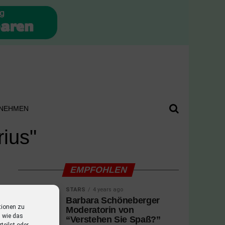
NEHMEN
rius"
EMPFOHLEN
STARS
4 years ago
Barbara Schöneberger
tionen zu
Moderatorin von
 wie das
“Verstehen Sie Spaß?”
teilst oder