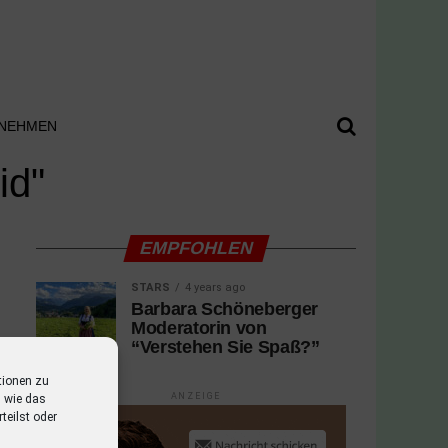
NEHMEN
id"
EMPFOHLEN
STARS
4 years ago
Barbara Schöneberger
Moderatorin von
“Verstehen Sie Spaß?”
tionen zu
ANZEIGE
 wie das
teilst oder