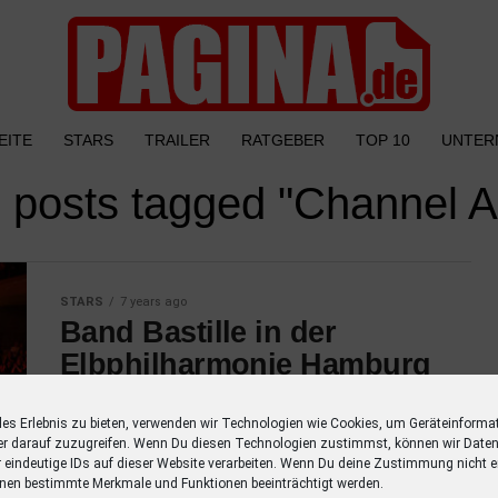
EITE
STARS
TRAILER
RATGEBER
TOP 10
UNTER
l posts tagged "Channel A
STARS
7 years ago
Band Bastille in der
Elbphilharmonie Hamburg
für Channel Aid
les Erlebnis zu bieten, verwenden wir Technologien wie Cookies, um Geräteinforma
Bastille tritt am 4. Januar um 19:45 Uhr in der
er darauf zuzugreifen. Wenn Du diesen Technologien zustimmst, können wir Daten
Hamburger Elbphilharmonie für Channel Aid
r eindeutige IDs auf dieser Website verarbeiten. Wenn Du deine Zustimmung nicht er
nen bestimmte Merkmale und Funktionen beeinträchtigt werden.
auf und das für einen Guten Zweck.