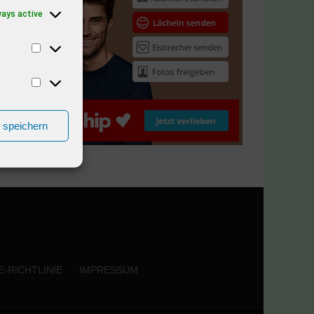
ways active
n speichern
-RICHTLINIE
IMPRESSUM