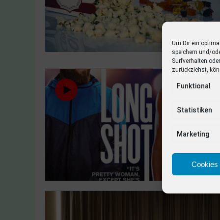
Um Dir ein optima
speichern und/od
Surfverhalten ode
zurückziehst, kön
Funktional
Statistiken
Marketing
Cookies 