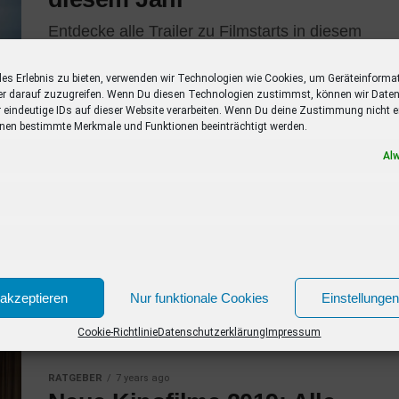
Entdecke alle Trailer zu Filmstarts in diesem
Jahr mit einer Übersicht der Schauspieler.
Verpasse keinen Film mehr mit dieser Liste!
les Erlebnis zu bieten, verwenden wir Technologien wie Cookies, um Geräteinforma
Neue Kinofilme im Januar 2020 02.01.2020...
er darauf zuzugreifen. Wenn Du diesen Technologien zustimmst, können wir Daten
r eindeutige IDs auf dieser Website verarbeiten. Wenn Du deine Zustimmung nicht er
nen bestimmte Merkmale und Funktionen beeinträchtigt werden.
Al
TRAILER
7 years ago
Long Shot Trailer
Hier siehst Du den Long Shot Trailer. Der Film
Longshot – Unwahrscheinlich, aber nicht
unmöglich ist eine Komödie mit Charlize
Theron, Seth Rogen und June Diane...
akzeptieren
Nur funktionale Cookies
Einstellunge
Cookie-Richtlinie
Datenschutzerklärung
Impressum
RATGEBER
7 years ago