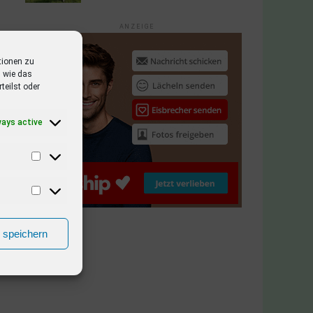
ANZEIGE
tionen zu
 wie das
teilst oder
ways active
n speichern