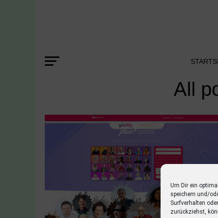
STARTS
All p
Um Dir ein optima
speichern und/od
Surfverhalten ode
zurückziehst, kön