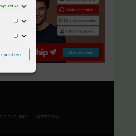
ways active
n speichern
-RICHTLINIE
IMPRESSUM