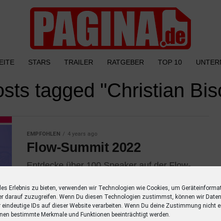
EITE
STARS
TRAILER
RATGEBER
TOP 10
UNTER
osts tagged "Christian Bis
EMPFOHLEN
4 years ago
Flow-Summit 2022
Entdecke über 100 Speaker auf der Flow-
Summit 2022, die als Mentoren und Coaches
spannende und inspirierende Vorträge
les Erlebnis zu bieten, verwenden wir Technologien wie Cookies, um Geräteinforma
er darauf zuzugreifen. Wenn Du diesen Technologien zustimmst, können wir Daten
gehalten haben. Die Flow-Summit fand vom
r eindeutige IDs auf dieser Website verarbeiten. Wenn Du deine Zustimmung nicht er
01.-11. April statt....
nen bestimmte Merkmale und Funktionen beeinträchtigt werden.