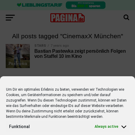
All posts tagged "CinemaxX München"
STARS
7 years ago
Bastian Pastewka zeigt persönlich Folgen
von Staffel 10 im Kino
Um Dir ein optimales Erlebnis zu bieten, verwenden wir Technologien wie
Cookies, um Geräteinformationen zu speichern und/oder darauf
EMPFOHLEN
zuzugreifen. Wenn Du diesen Technologien zustimmst, können wir Daten
wie das Surfverhalten oder eindeutige IDs auf dieser Website verarbeiten.
STARS
4 years ago
Barbara Schöneberger Moderatorin
Wenn Du deine Zustimmung nicht erteilst oder zurückziehst, können
bestimmte Merkmale und Funktionen beeinträchtigt werden.
von “Verstehen Sie Spaß?”
Funktional
Always active