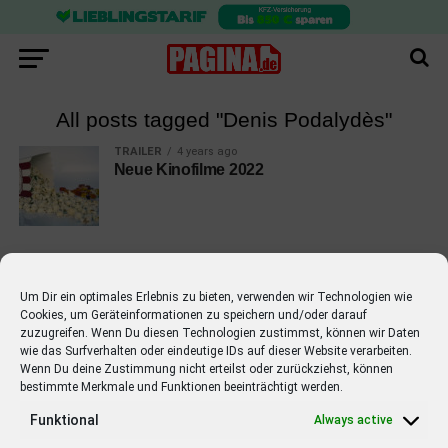
All posts tagged "Denis Podalydès"
TRAILER
4 years ago
Neue Kinofilme 2022
Um Dir ein optimales Erlebnis zu bieten, verwenden wir Technologien wie
Cookies, um Geräteinformationen zu speichern und/oder darauf
EMPFOHLEN
zuzugreifen. Wenn Du diesen Technologien zustimmst, können wir Daten
wie das Surfverhalten oder eindeutige IDs auf dieser Website verarbeiten.
STARS
4 years ago
Barbara Schöneberger Moderatorin
Wenn Du deine Zustimmung nicht erteilst oder zurückziehst, können
bestimmte Merkmale und Funktionen beeinträchtigt werden.
von “Verstehen Sie Spaß?”
Funktional
Always active