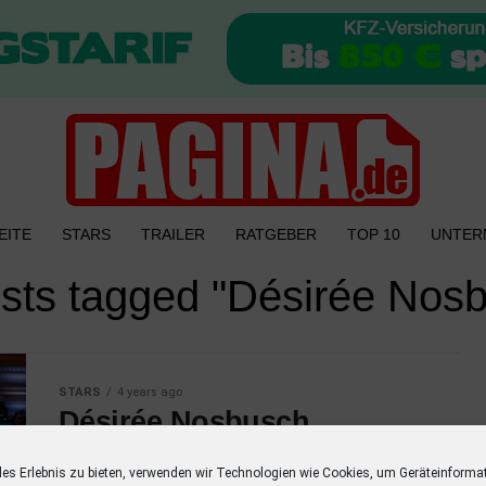
EITE
STARS
TRAILER
RATGEBER
TOP 10
UNTER
osts tagged "Désirée Nos
STARS
4 years ago
Désirée Nosbusch
Moderatorin der OPUS
les Erlebnis zu bieten, verwenden wir Technologien wie Cookies, um Geräteinforma
KLASSIK 2022