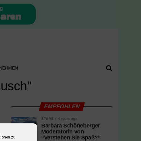
NEHMEN
busch"
EMPFOHLEN
STARS
4 years ago
Barbara Schöneberger
Moderatorin von
“Verstehen Sie Spaß?”
tionen zu