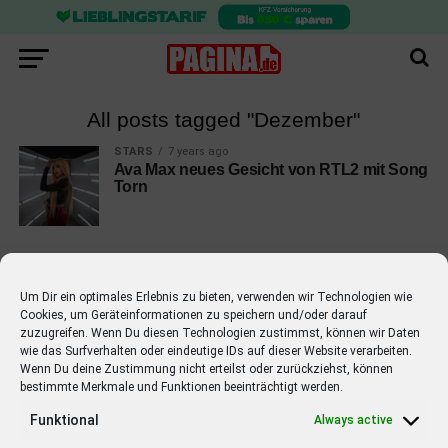
All posts tagged "Dezember"
STARS
7 years ago
Ava Max neues Gesicht von RTL2 mit Song
Torn
Um Dir ein optimales Erlebnis zu bieten, verwenden wir Technologien wie
Cookies, um Geräteinformationen zu speichern und/oder darauf
EMPFOHLEN
zuzugreifen. Wenn Du diesen Technologien zustimmst, können wir Daten
wie das Surfverhalten oder eindeutige IDs auf dieser Website verarbeiten.
STARS
4 years ago
Barbara Schöneberger Moderatorin
Wenn Du deine Zustimmung nicht erteilst oder zurückziehst, können
bestimmte Merkmale und Funktionen beeinträchtigt werden.
von “Verstehen Sie Spaß?”
Funktional
Always active