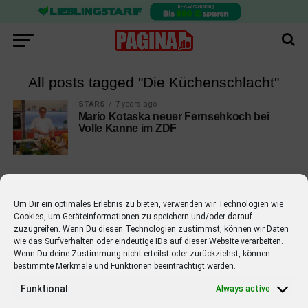
All posts tagged "Die Küchenschlacht"
STARS
7 years ago
Mario Kotaska neuer Fernsehkoch bei
Volle Kanne im ZDF
Um Dir ein optimales Erlebnis zu bieten, verwenden wir Technologien wie
Cookies, um Geräteinformationen zu speichern und/oder darauf
EMPFOHLEN
zuzugreifen. Wenn Du diesen Technologien zustimmst, können wir Daten
wie das Surfverhalten oder eindeutige IDs auf dieser Website verarbeiten.
STARS
4 years ago
Barbara Schöneberger Moderatorin
Wenn Du deine Zustimmung nicht erteilst oder zurückziehst, können
bestimmte Merkmale und Funktionen beeinträchtigt werden.
von “Verstehen Sie Spaß?”
Funktional
Always active