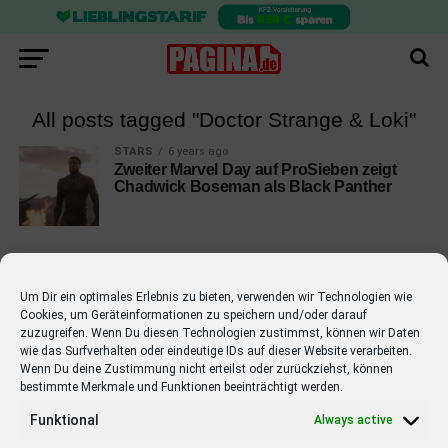
All posts tagged "Doctor Strange & Loki"
STARS
6 years ago
Zweiter Marvel Day auf ProSieben zeigt
Chadwick Boseman als Black Panther
Um Dir ein optimales Erlebnis zu bieten, verwenden wir Technologien wie
Cookies, um Geräteinformationen zu speichern und/oder darauf
EMPFOHLEN
zuzugreifen. Wenn Du diesen Technologien zustimmst, können wir Daten
wie das Surfverhalten oder eindeutige IDs auf dieser Website verarbeiten.
STARS
4 years ago
Barbara Schöneberger Moderatorin
Wenn Du deine Zustimmung nicht erteilst oder zurückziehst, können
bestimmte Merkmale und Funktionen beeinträchtigt werden.
von “Verstehen Sie Spaß?”
Funktional
Always active