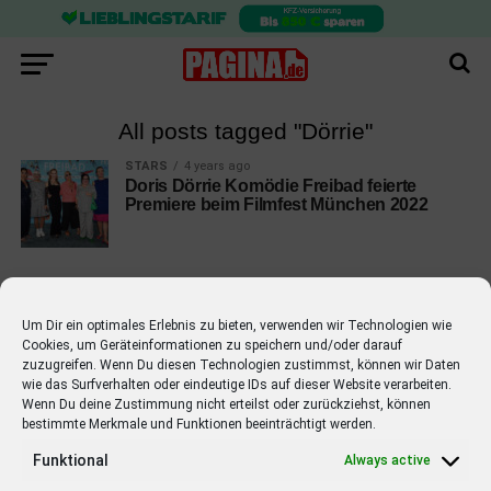
All posts tagged "Dörrie"
STARS
4 years ago
Doris Dörrie Komödie Freibad feierte
Premiere beim Filmfest München 2022
Um Dir ein optimales Erlebnis zu bieten, verwenden wir Technologien wie
Cookies, um Geräteinformationen zu speichern und/oder darauf
EMPFOHLEN
zuzugreifen. Wenn Du diesen Technologien zustimmst, können wir Daten
wie das Surfverhalten oder eindeutige IDs auf dieser Website verarbeiten.
STARS
4 years ago
Barbara Schöneberger Moderatorin
Wenn Du deine Zustimmung nicht erteilst oder zurückziehst, können
bestimmte Merkmale und Funktionen beeinträchtigt werden.
von “Verstehen Sie Spaß?”
Funktional
Always active