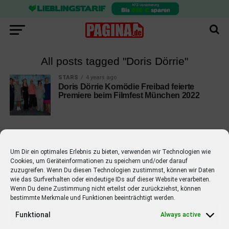
All posts tagged "Doris Dörrie"
STARS
4 years ago
Doris Dörrie Komödie Freibad feierte
Premiere beim Filmfest München 2022
Um Dir ein optimales Erlebnis zu bieten, verwenden wir Technologien wie
Cookies, um Geräteinformationen zu speichern und/oder darauf
EMPFOHLEN
zuzugreifen. Wenn Du diesen Technologien zustimmst, können wir Daten
wie das Surfverhalten oder eindeutige IDs auf dieser Website verarbeiten.
STARS
4 years ago
Barbara Schöneberger Moderatorin
Wenn Du deine Zustimmung nicht erteilst oder zurückziehst, können
bestimmte Merkmale und Funktionen beeinträchtigt werden.
von “Verstehen Sie Spaß?”
Funktional
Always active