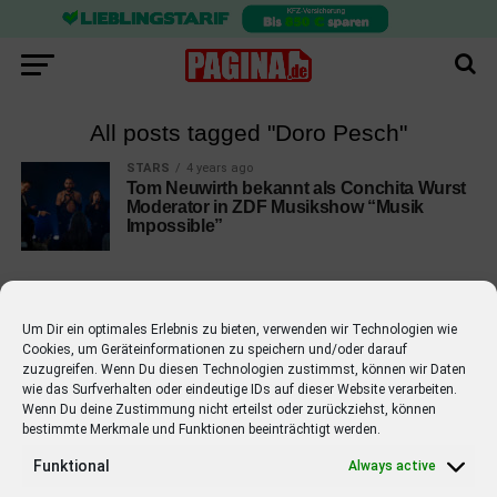
All posts tagged "Doro Pesch"
STARS
4 years ago
Tom Neuwirth bekannt als Conchita Wurst
Moderator in ZDF Musikshow “Musik
Impossible”
Um Dir ein optimales Erlebnis zu bieten, verwenden wir Technologien wie
Cookies, um Geräteinformationen zu speichern und/oder darauf
EMPFOHLEN
zuzugreifen. Wenn Du diesen Technologien zustimmst, können wir Daten
wie das Surfverhalten oder eindeutige IDs auf dieser Website verarbeiten.
STARS
4 years ago
Barbara Schöneberger Moderatorin
Wenn Du deine Zustimmung nicht erteilst oder zurückziehst, können
bestimmte Merkmale und Funktionen beeinträchtigt werden.
von “Verstehen Sie Spaß?”
Funktional
Always active