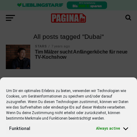
All posts tagged "Dubai"
STARS
7 years ago
Tim Mälzer sucht Anfängerköche für neue
TV-Kochshow
Um Dir ein optimales Erlebnis zu bieten, verwenden wir Technologien wie
Cookies, um Geräteinformationen zu speichern und/oder darauf
EMPFOHLEN
zuzugreifen. Wenn Du diesen Technologien zustimmst, können wir Daten
wie das Surfverhalten oder eindeutige IDs auf dieser Website verarbeiten.
STARS
4 years ago
Barbara Schöneberger Moderatorin
Wenn Du deine Zustimmung nicht erteilst oder zurückziehst, können
bestimmte Merkmale und Funktionen beeinträchtigt werden.
von “Verstehen Sie Spaß?”
Funktional
Always active