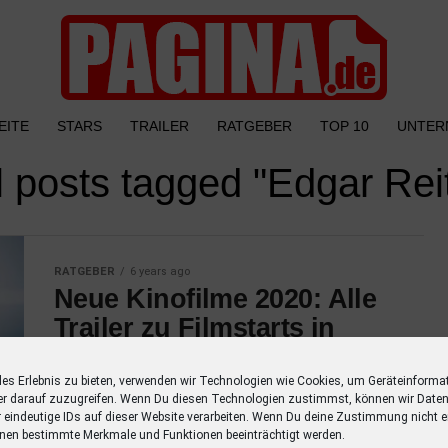
EITE
STARS
TRAILER
RATGEBER
TOP 10
UNTER
l posts tagged "Edgar Rei
RATGEBER
6 years ago
Neue Kinofilme 2020: Alle
Trailer zu Filmstarts in
diesem Jahr
les Erlebnis zu bieten, verwenden wir Technologien wie Cookies, um Geräteinforma
Entdecke alle Trailer zu Filmstarts in diesem
er darauf zuzugreifen. Wenn Du diesen Technologien zustimmst, können wir Daten
Jahr mit einer Übersicht der Schauspieler.
r eindeutige IDs auf dieser Website verarbeiten. Wenn Du deine Zustimmung nicht er
nen bestimmte Merkmale und Funktionen beeinträchtigt werden.
Verpasse keinen Film mehr mit dieser Liste!