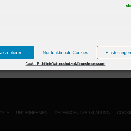
Neue Kinofilme im Januar 2020 02.01.2020...
Al
akzeptieren
Nur funktionale Cookies
Einstellunge
Cookie-Richtlinie
Datenschutzerklärung
Impressum
MATE
UNTERNEHMEN
DATENSCHUTZERKLÄRUNG
COOKIE