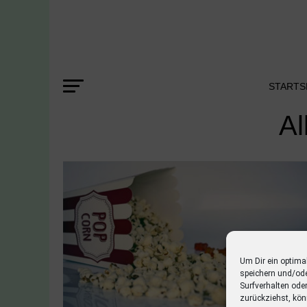
STARTS
Al
Um Dir ein optima
speichern und/od
Surfverhalten ode
zurückziehst, kön