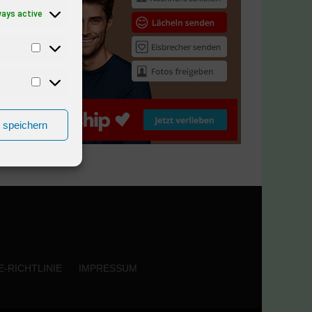
ways active
n speichern
-RICHTLINIE
IMPRESSUM