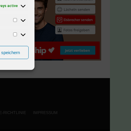
ways active
n speichern
-RICHTLINIE
IMPRESSUM