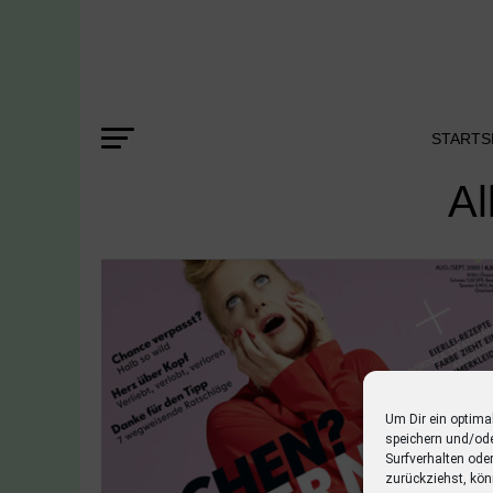
STARTS
Al
Um Dir ein optima
speichern und/od
Surfverhalten ode
zurückziehst, kön