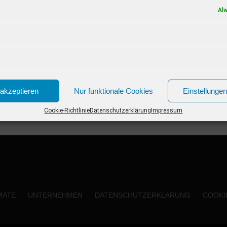
Stratmann im TV Karriere gemacht hat, war
Al
sie als Familientherapeutin tätig....
akzeptieren
Nur funktionale Cookies
Einstellunge
Cookie-Richtlinie
Datenschutzerklärung
Impressum
MATE
UNTERNEHMEN
DATENSCHUTZERKLÄRUNG
COOKIE