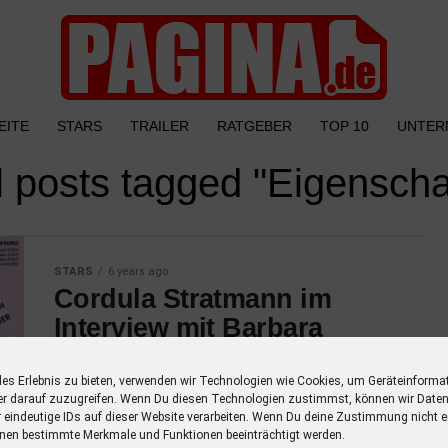
EITE
STARS
TRAILER
RATGEBER
TOP 10
UNTER
l posts tagged "Eigenscha
STARS
6 years ago
Cordula Stratmann im
Interview mit Barbara
Schöneberger
les Erlebnis zu bieten, verwenden wir Technologien wie Cookies, um Geräteinforma
In der aktuellen Ausgabe der BARBARA
er darauf zuzugreifen. Wenn Du diesen Technologien zustimmst, können wir Daten
spricht Barbara Schöneberger mit Komikerin
r eindeutige IDs auf dieser Website verarbeiten. Wenn Du deine Zustimmung nicht er
nen bestimmte Merkmale und Funktionen beeinträchtigt werden.
Cordula Stratmann. Bevor Cordular