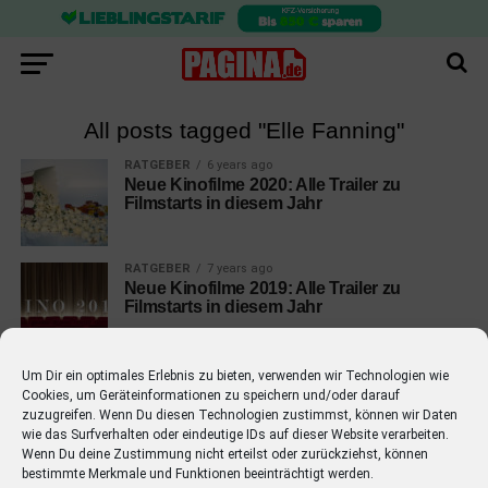
All posts tagged "Elle Fanning"
RATGEBER
6 years ago
Neue Kinofilme 2020: Alle Trailer zu
Filmstarts in diesem Jahr
RATGEBER
7 years ago
Neue Kinofilme 2019: Alle Trailer zu
Filmstarts in diesem Jahr
Um Dir ein optimales Erlebnis zu bieten, verwenden wir Technologien wie
Cookies, um Geräteinformationen zu speichern und/oder darauf
zuzugreifen. Wenn Du diesen Technologien zustimmst, können wir Daten
wie das Surfverhalten oder eindeutige IDs auf dieser Website verarbeiten.
EMPFOHLEN
Wenn Du deine Zustimmung nicht erteilst oder zurückziehst, können
bestimmte Merkmale und Funktionen beeinträchtigt werden.