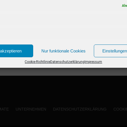
Psycho”...
Al
akzeptieren
Nur funktionale Cookies
Einstellunge
Cookie-Richtlinie
Datenschutzerklärung
Impressum
MATE
UNTERNEHMEN
DATENSCHUTZERKLÄRUNG
COOKIE