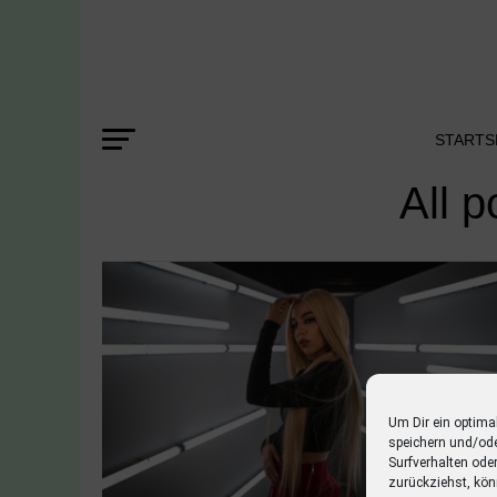
STARTS
All 
Um Dir ein optima
speichern und/od
Surfverhalten ode
zurückziehst, kön