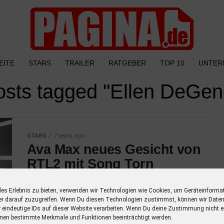
EITE
STARS
TRAILER
RATGEBER
TOP 10
UNTER
posts tagged "Ellen DeGen
STARS
7 years ago
Ava Max neues Gesicht von
RTL2 mit Song Torn
Ava Max ist das neue Werbegesicht von
les Erlebnis zu bieten, verwenden wir Technologien wie Cookies, um Geräteinforma
RTLZWEI und präsentiert Ihren Hit „Torn“ in
er darauf zuzugreifen. Wenn Du diesen Technologien zustimmst, können wir Daten
Trailer und Werbetrenner des laufenden
r eindeutige IDs auf dieser Website verarbeiten. Wenn Du deine Zustimmung nicht er
Programms. Mit ihrem Hit “Sweet but
nen bestimmte Merkmale und Funktionen beeinträchtigt werden.