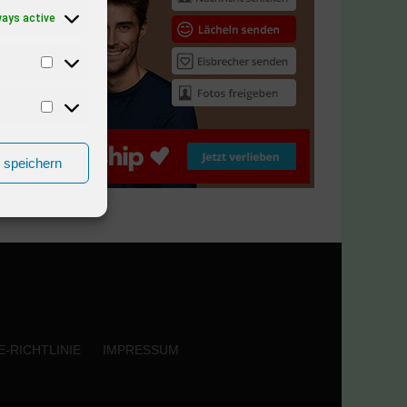
ways active
n speichern
-RICHTLINIE
IMPRESSUM