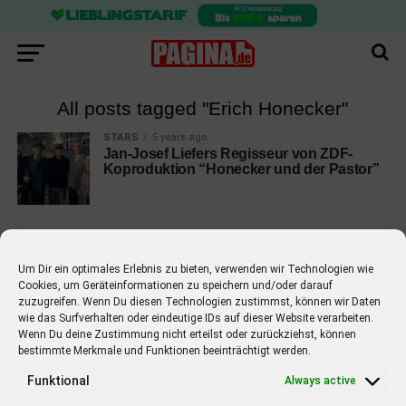
All posts tagged "Erich Honecker"
STARS
5 years ago
Jan-Josef Liefers Regisseur von ZDF-
Koproduktion “Honecker und der Pastor”
Um Dir ein optimales Erlebnis zu bieten, verwenden wir Technologien wie
Cookies, um Geräteinformationen zu speichern und/oder darauf
EMPFOHLEN
zuzugreifen. Wenn Du diesen Technologien zustimmst, können wir Daten
wie das Surfverhalten oder eindeutige IDs auf dieser Website verarbeiten.
STARS
4 years ago
Barbara Schöneberger Moderatorin
Wenn Du deine Zustimmung nicht erteilst oder zurückziehst, können
bestimmte Merkmale und Funktionen beeinträchtigt werden.
von “Verstehen Sie Spaß?”
Funktional
Always active