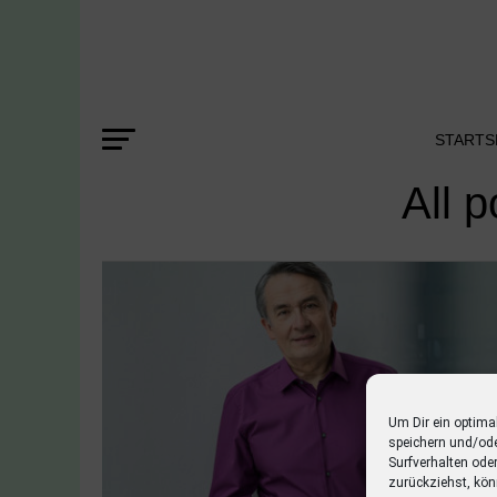
STARTS
All 
Um Dir ein optima
speichern und/od
Surfverhalten ode
zurückziehst, kön