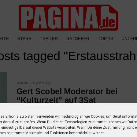
EITE
STARS
TRAILER
RATGEBER
TOP 10
UNTER
posts tagged "Erstausstrah
STARS
6 years ago
Gert Scobel Moderator bei
“Kulturzeit” auf 3Sat
In einem philosophischen Jahresrückblick
les Erlebnis zu bieten, verwenden wir Technologien wie Cookies, um Geräteinforma
betrachtet Gert Scobel im 3sat-Magazin
er darauf zuzugreifen. Wenn Du diesen Technologien zustimmst, können wir Daten
“Kulturzeit” die Entwicklungen im Jahr 2020.
r eindeutige IDs auf dieser Website verarbeiten. Wenn Du deine Zustimmung nicht er
Welche Antworten bietet die Philosophie in
nen bestimmte Merkmale und Funktionen beeinträchtigt werden.