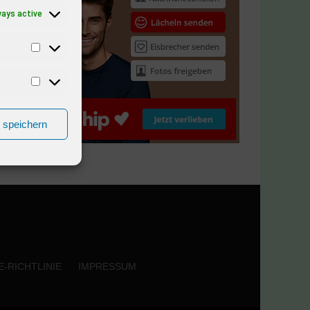
ways active
n speichern
-RICHTLINIE
IMPRESSUM