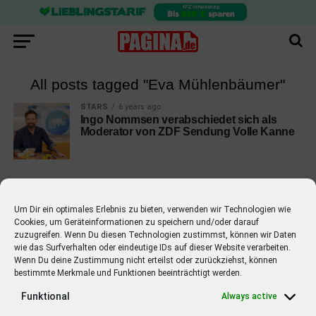
All posts tagged "Eva Mühlenbäumer"
STARS
6 years ago
Ingo Nommsen verabschiedet sich als
Moderator von ZDF Sendung Volle Kanne
Um Dir ein optimales Erlebnis zu bieten, verwenden wir Technologien wie
Cookies, um Geräteinformationen zu speichern und/oder darauf
EMPFOHLEN
zuzugreifen. Wenn Du diesen Technologien zustimmst, können wir Daten
wie das Surfverhalten oder eindeutige IDs auf dieser Website verarbeiten.
STARS
4 years ago
Barbara Schöneberger Moderatorin
Wenn Du deine Zustimmung nicht erteilst oder zurückziehst, können
bestimmte Merkmale und Funktionen beeinträchtigt werden.
von “Verstehen Sie Spaß?”
Funktional
Always active