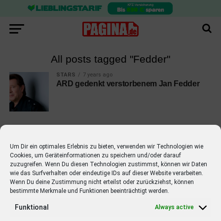
All posts tagged "Fedder"
STARS
7 years ago
ARD gedenkt verstorbenem Jan Fedder
Um Dir ein optimales Erlebnis zu bieten, verwenden wir Technologien wie
Cookies, um Geräteinformationen zu speichern und/oder darauf
EMPFOHLEN
zuzugreifen. Wenn Du diesen Technologien zustimmst, können wir Daten
wie das Surfverhalten oder eindeutige IDs auf dieser Website verarbeiten.
STARS
4 years ago
Barbara Schöneberger Moderatorin
Wenn Du deine Zustimmung nicht erteilst oder zurückziehst, können
bestimmte Merkmale und Funktionen beeinträchtigt werden.
von “Verstehen Sie Spaß?”
Funktional
Always active