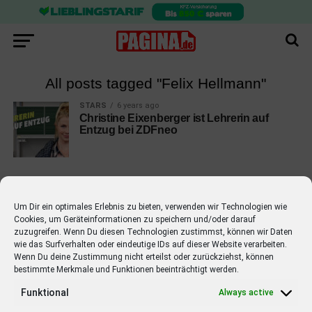
All posts tagged "Felix Hellmann"
STARS
6 years ago
Christine Eixenberger ist Lehrerin auf
Entzug bei ZDFneo
Um Dir ein optimales Erlebnis zu bieten, verwenden wir Technologien wie
Cookies, um Geräteinformationen zu speichern und/oder darauf
EMPFOHLEN
zuzugreifen. Wenn Du diesen Technologien zustimmst, können wir Daten
wie das Surfverhalten oder eindeutige IDs auf dieser Website verarbeiten.
STARS
4 years ago
Barbara Schöneberger Moderatorin
Wenn Du deine Zustimmung nicht erteilst oder zurückziehst, können
bestimmte Merkmale und Funktionen beeinträchtigt werden.
von “Verstehen Sie Spaß?”
Funktional
Always active