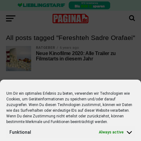
All posts tagged "Fereshteh Sadre Orafaei"
RATGEBER
6 years ago
Neue Kinofilme 2020: Alle Trailer zu
Filmstarts in diesem Jahr
Um Dir ein optimales Erlebnis zu bieten, verwenden wir Technologien wie
Cookies, um Geräteinformationen zu speichern und/oder darauf
EMPFOHLEN
zuzugreifen. Wenn Du diesen Technologien zustimmst, können wir Daten
wie das Surfverhalten oder eindeutige IDs auf dieser Website verarbeiten.
STARS
4 years ago
Barbara Schöneberger Moderatorin
Wenn Du deine Zustimmung nicht erteilst oder zurückziehst, können
bestimmte Merkmale und Funktionen beeinträchtigt werden.
von “Verstehen Sie Spaß?”
Funktional
Always active