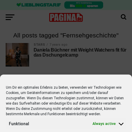
All posts tagged "Fernsehgeschichte"
STARS
7 years ago
Daniela Büchner mit Weight Watchers fit für
das Dschungelcamp
Um Dir ein optimales Erlebnis zu bieten, verwenden wir Technologien wie
Cookies, um Geräteinformationen zu speichern und/oder darauf
EMPFOHLEN
zuzugreifen. Wenn Du diesen Technologien zustimmst, können wir Daten
wie das Surfverhalten oder eindeutige IDs auf dieser Website verarbeiten.
STARS
4 years ago
Barbara Schöneberger Moderatorin
Wenn Du deine Zustimmung nicht erteilst oder zurückziehst, können
bestimmte Merkmale und Funktionen beeinträchtigt werden.
von “Verstehen Sie Spaß?”
Funktional
Always active