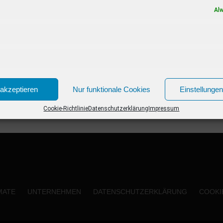
der Kulinarik eingeweiht werden. AIDA Gäste
Al
erleben...
akzeptieren
Nur funktionale Cookies
Einstellunge
Cookie-Richtlinie
Datenschutzerklärung
Impressum
MATE
UNTERNEHMEN
DATENSCHUTZERKLÄRUNG
COOKIE