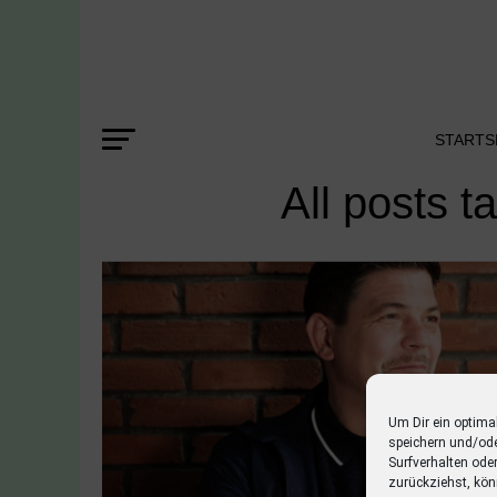
STARTS
All posts 
Um Dir ein optima
speichern und/od
Surfverhalten ode
zurückziehst, kön