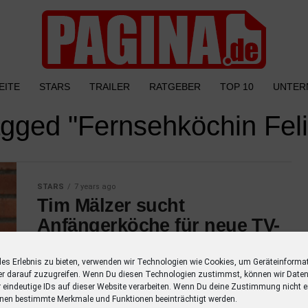
EITE
STARS
TRAILER
RATGEBER
TOP 10
UNTER
tagged "Fernsehköchin Feli
STARS
7 years ago
Tim Mälzer sucht
Anfängerköche für neue TV-
Kochshow
les Erlebnis zu bieten, verwenden wir Technologien wie Cookies, um Geräteinforma
AIDA sucht gemeinsam mit Gourmetpaten Tim
er darauf zuzugreifen. Wenn Du diesen Technologien zustimmst, können wir Daten
Mälzer Kochneulinge, die im Rahmen einer
r eindeutige IDs auf dieser Website verarbeiten. Wenn Du deine Zustimmung nicht er
nen bestimmte Merkmale und Funktionen beeinträchtigt werden.
TV Produktion von ihm in die Geheimnisse