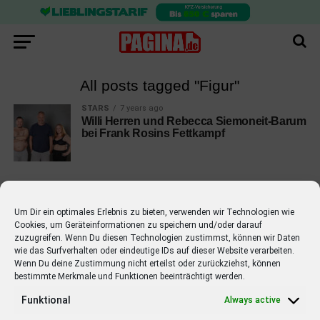
All posts tagged "Figur"
STARS
7 years ago
Willi Herren und Rebecca Siemoneit-Barum
bei Frank Rosins Fettkampf
Um Dir ein optimales Erlebnis zu bieten, verwenden wir Technologien wie
Cookies, um Geräteinformationen zu speichern und/oder darauf
EMPFOHLEN
zuzugreifen. Wenn Du diesen Technologien zustimmst, können wir Daten
wie das Surfverhalten oder eindeutige IDs auf dieser Website verarbeiten.
STARS
4 years ago
Barbara Schöneberger Moderatorin
Wenn Du deine Zustimmung nicht erteilst oder zurückziehst, können
bestimmte Merkmale und Funktionen beeinträchtigt werden.
von “Verstehen Sie Spaß?”
Funktional
Always active